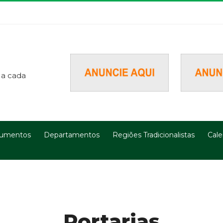
 a cada
umentos
Departamentos
Regiões Tradicionalistas
Cale
Portarias