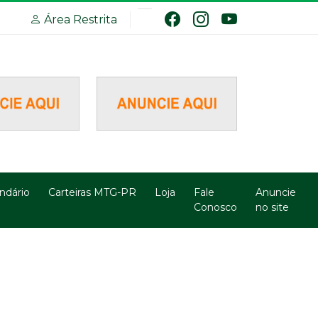
Área Restrita
ndário
Carteiras MTG-PR
Loja
Fale
Anuncie
Conosco
no site