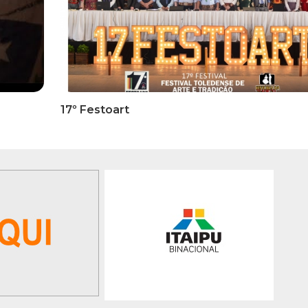
RMATIVOS
INFORMATIVOS
ICADO OFICIAL -
EDITAL 3/2026 – ABERTURA
ões Para A 1ª Etapa
INSCRIÇÕES 1ª ETAPA
ficatória Do 35º FEPART,
CLASSIFICATÓRIA DO 35°
orrerá Do Dia 05 Ao Dia
FEPART
 Junho De 2026
GALERIA DE FOTOS