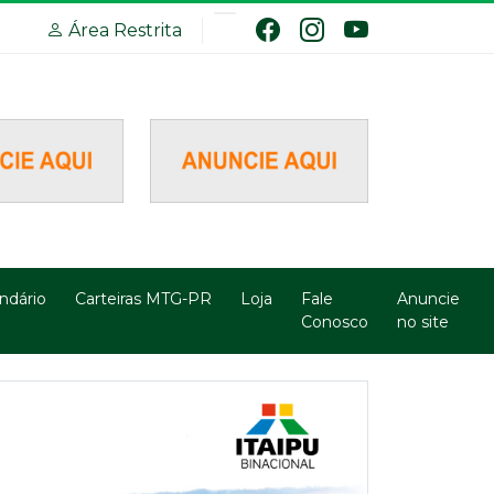
Área Restrita
ndário
Carteiras MTG-PR
Loja
Fale
Anuncie
Conosco
no site