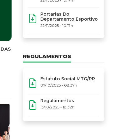
22/11/2025 - 10:17h
Na
Portarias Do
Cre
Departamento Esportivo
MTG
22/11/2025 - 10:17h
Mov
(MT
Narr
REGULAMENTOS
Estatuto Social MTG/PR
07/10/2025 - 08:37h
Regulamentos
13/10/2025 - 18:32h