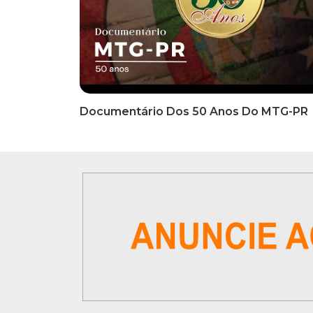
INFORMATIVOS
INFO
EDITAL DE CONVOCAÇÃO Nº
COMUN
002/2026 - PROCESSO DE
Inscriç
SELEÇÃO DE EMPRESA PARA
Classi
PRESTAÇÃO DE SERVIÇOS DE
Que Oc
MARKETING E COMUNICAÇÃO
07 De
VÍDEOS