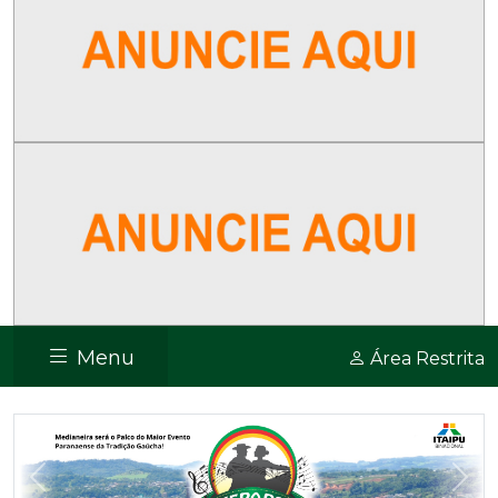
Menu
Área Restrita
Previous
Nex