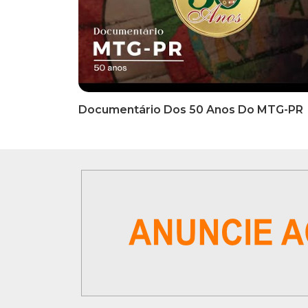
INFORMATIVOS
INFO
EDITAL DE CONVOCAÇÃO Nº
COMUN
002/2026 - PROCESSO DE
Inscriç
SELEÇÃO DE EMPRESA PARA
Classi
PRESTAÇÃO DE SERVIÇOS DE
Que Oc
MARKETING E COMUNICAÇÃO
07 De
VÍDEOS