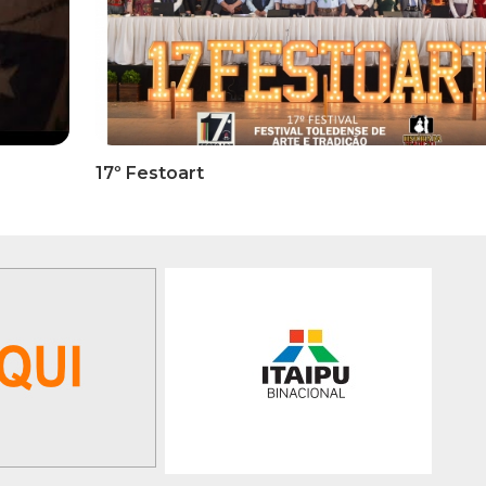
RMATIVOS
INFORMATIVOS
ICADO OFICIAL -
EDITAL 3/2026 – ABERTURA
ões Para A 1ª Etapa
INSCRIÇÕES 1ª ETAPA
ficatória Do 35º FEPART,
CLASSIFICATÓRIA DO 35°
orrerá Do Dia 05 Ao Dia
FEPART
 Junho De 2026
GALERIA DE FOTOS