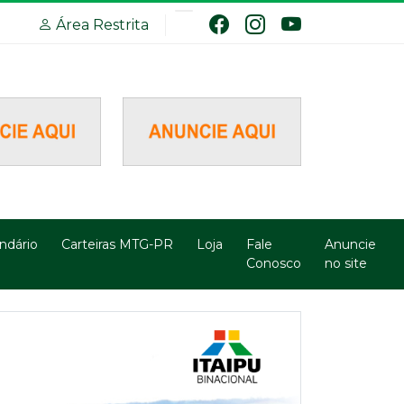
Área Restrita
ndário
Carteiras MTG-PR
Loja
Fale
Anuncie
Conosco
no site