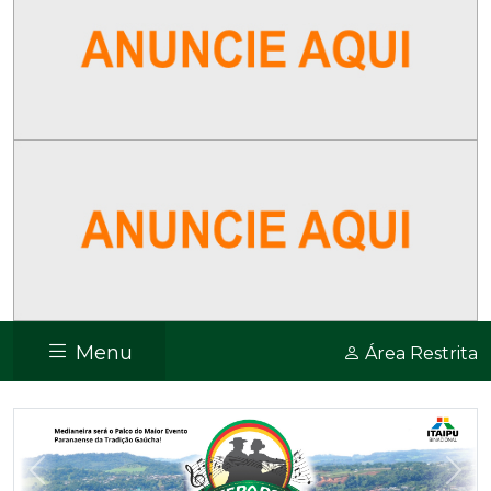
Menu
Área Restrita
Previous
Nex