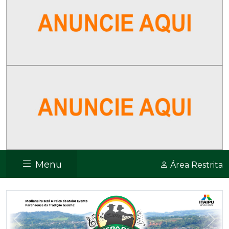
Menu
Área Restrita
Previous
Nex