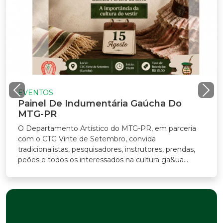
VENTOS
ainel De Indumentária Gaúcha Do
TG-PR
Departamento Artístico do MTG-PR, em parceria
m o CTG Vinte de Setembro, convida
adicionalistas, pesquisadores, instrutores, prendas,
ões e todos os interessados na cultura ga&ua...