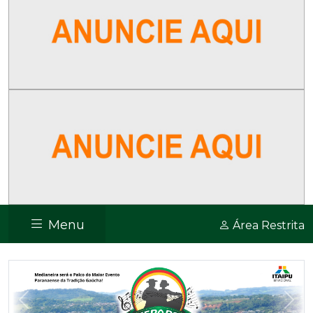
Menu
Área Restrita
Previous
Nex