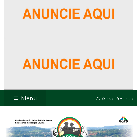
Menu
Área Restrita
Previous
Nex