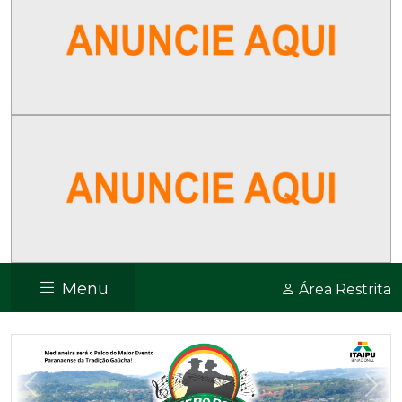
Menu
Área Restrita
Previous
Nex