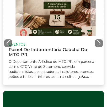
VENTOS
ainel De Indumentária Gaúcha Do
TG-PR
Departamento Artístico do MTG-PR, em parceria
m o CTG Vinte de Setembro, convida
adicionalistas, pesquisadores, instrutores, prendas,
ões e todos os interessados na cultura ga&ua...