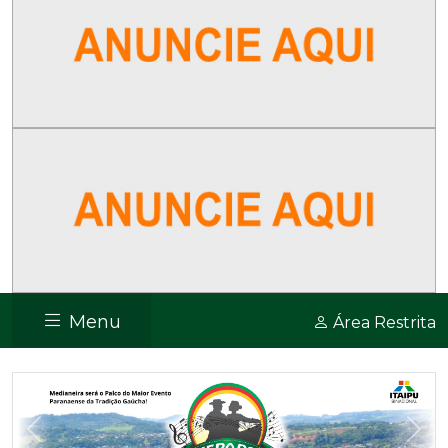
Menu
Área Restrita
Previous
Nex