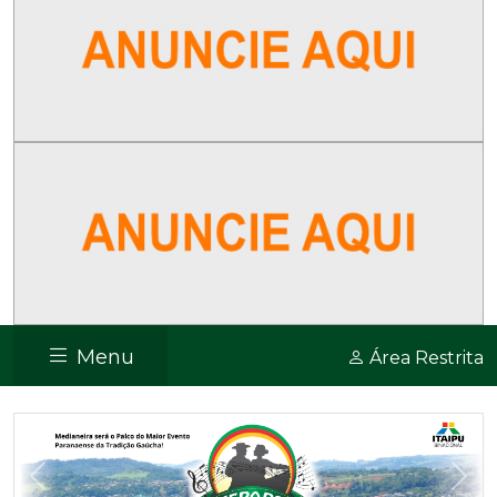
Menu
Área Restrita
Previous
Nex