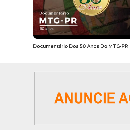
INFORMATIVOS
INFO
EDITAL DE CONVOCAÇÃO Nº
COMUN
002/2026 - PROCESSO DE
Inscriç
SELEÇÃO DE EMPRESA PARA
Classi
PRESTAÇÃO DE SERVIÇOS DE
Que Oc
MARKETING E COMUNICAÇÃO
07 De
VÍDEOS