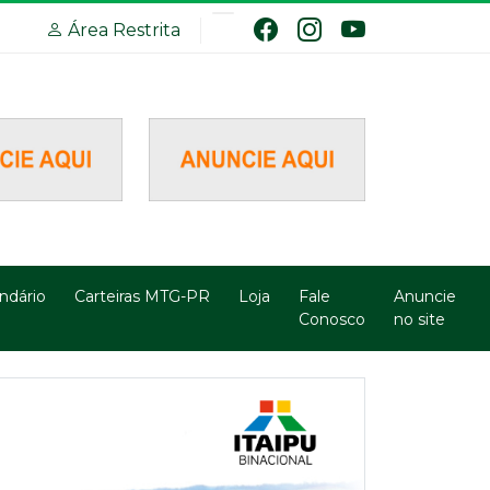
Área Restrita
ndário
Carteiras MTG-PR
Loja
Fale
Anuncie
Conosco
no site