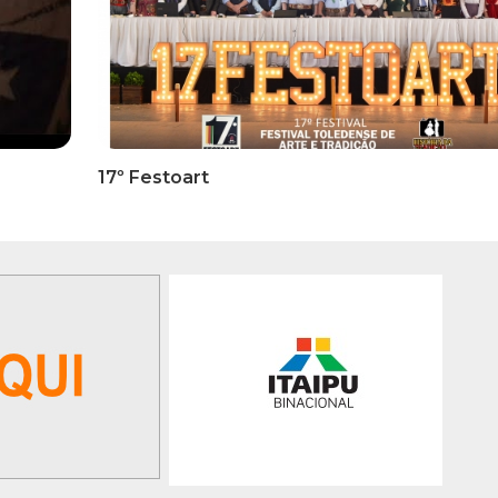
RMATIVOS
INFORMATIVOS
ICADO OFICIAL -
EDITAL 3/2026 – ABERTURA
ões Para A 1ª Etapa
INSCRIÇÕES 1ª ETAPA
ficatória Do 35º FEPART,
CLASSIFICATÓRIA DO 35°
orrerá Do Dia 05 Ao Dia
FEPART
 Junho De 2026
GALERIA DE FOTOS