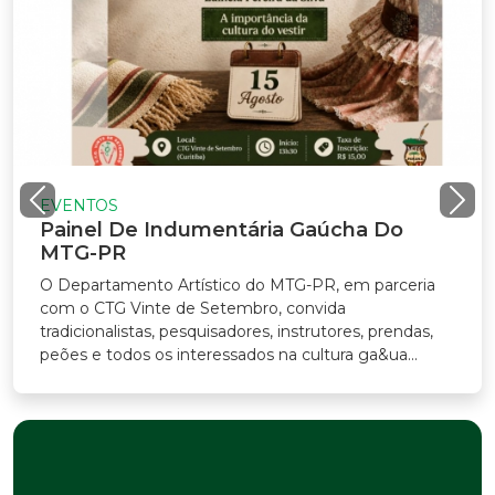
VENTOS
ainel De Indumentária Gaúcha Do
TG-PR
Departamento Artístico do MTG-PR, em parceria
m o CTG Vinte de Setembro, convida
adicionalistas, pesquisadores, instrutores, prendas,
ões e todos os interessados na cultura ga&ua...