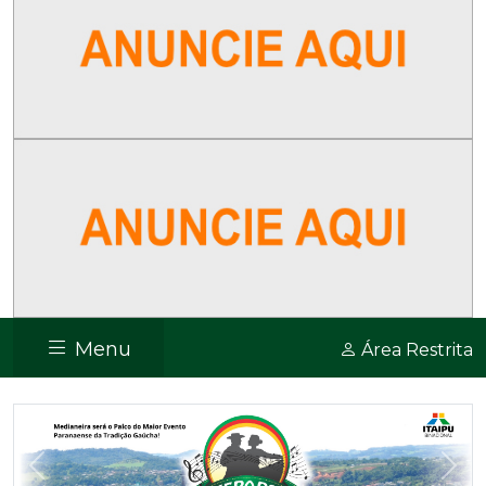
Menu
Área Restrita
Previous
Nex