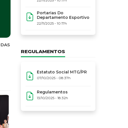
22/11/2025 - 10:17h
Narradores
Portarias Do
Credenciamento de N
Departamento Esportivo
MTG-PR terá nova 
22/11/2025 - 10:17h
Movimento Tradicio
(MTG-PR), por mei
Narr...
REGULAMENTOS
Estatuto Social MTG/PR
07/10/2025 - 08:37h
Regulamentos
13/10/2025 - 18:32h