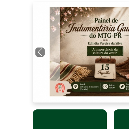
EVENTO
Paine
Gaúc
O Depart
parceria
convida t
instrutor
interessa