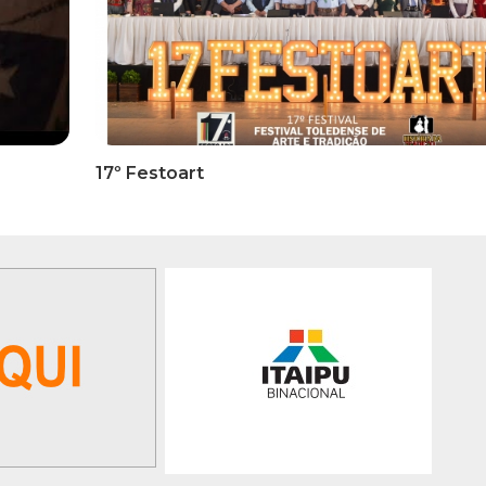
RMATIVOS
INFORMATIVOS
ICADO OFICIAL -
EDITAL 3/2026 – ABERTURA
ões Para A 1ª Etapa
INSCRIÇÕES 1ª ETAPA
ficatória Do 35º FEPART,
CLASSIFICATÓRIA DO 35°
orrerá Do Dia 05 Ao Dia
FEPART
 Junho De 2026
GALERIA DE FOTOS