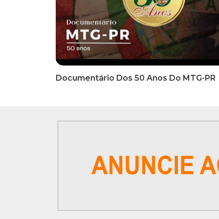
INFORMATIVOS
INFO
EDITAL DE CONVOCAÇÃO Nº
COMUN
002/2026 - PROCESSO DE
Inscriç
SELEÇÃO DE EMPRESA PARA
Classi
PRESTAÇÃO DE SERVIÇOS DE
Que Oc
MARKETING E COMUNICAÇÃO
07 De
VÍDEOS