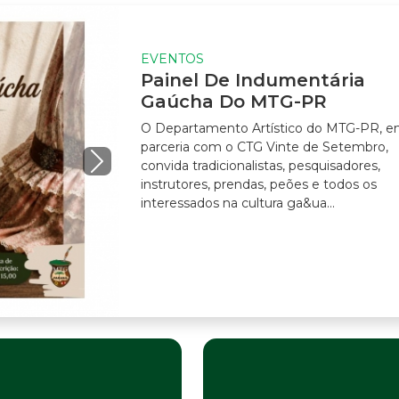
S
l De Indumentária
ha Do MTG-PR
amento Artístico do MTG-PR, em
 com o CTG Vinte de Setembro,
radicionalistas, pesquisadores,
es, prendas, peões e todos os
dos na cultura ga&ua...