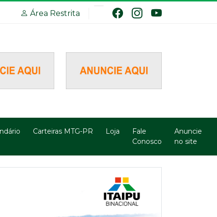
Área Restrita
ndário
Carteiras MTG-PR
Loja
Fale
Anuncie
Conosco
no site