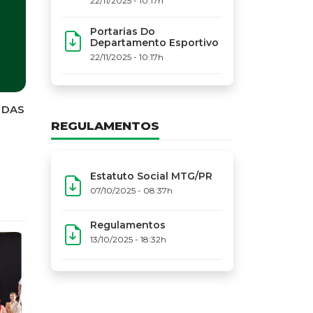
22/11/2025 - 10:17h
Narr
Portarias Do
Creden
Departamento Esportivo
MTG-PR
22/11/2025 - 10:17h
Movime
(MTG-P
Narr...
REGULAMENTOS
Estatuto Social MTG/PR
07/10/2025 - 08:37h
Regulamentos
13/10/2025 - 18:32h