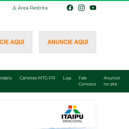
Área Restrita
ndário
Carteiras MTG-PR
Loja
Fale
Anuncie
Conosco
no site