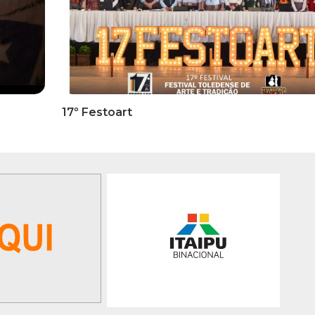
RMATIVOS
INFORMATIVOS
ICADO OFICIAL -
EDITAL 3/2026 – ABERTURA
ões Para A 1ª Etapa
INSCRIÇÕES 1ª ETAPA
ficatória Do 35º FEPART,
CLASSIFICATÓRIA DO 35°
orrerá Do Dia 05 Ao Dia
FEPART
 Junho De 2026
GALERIA DE FOTOS