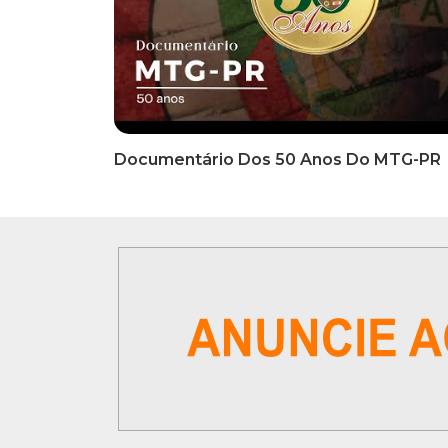
INFORMATIVOS
INFO
EDITAL DE CONVOCAÇÃO Nº
COMUN
002/2026 - PROCESSO DE
Inscriç
SELEÇÃO DE EMPRESA PARA
Classi
PRESTAÇÃO DE SERVIÇOS DE
Que Oc
MARKETING E COMUNICAÇÃO
07 De
VÍDEOS