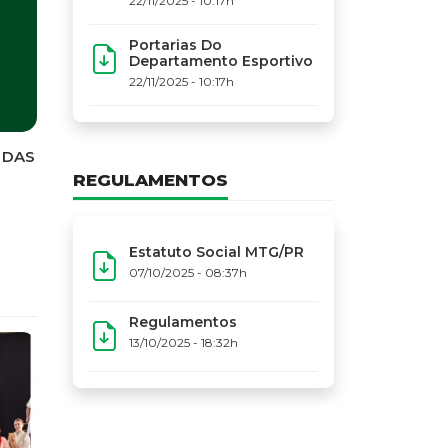
22/11/2025 - 10:17h
Narr
Portarias Do
Creden
Departamento Esportivo
MTG-PR
22/11/2025 - 10:17h
Movime
(MTG-P
Narr...
REGULAMENTOS
Estatuto Social MTG/PR
07/10/2025 - 08:37h
Regulamentos
13/10/2025 - 18:32h