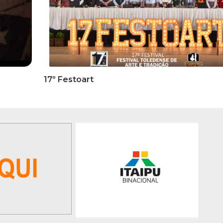
RMATIVOS
INFORMATIVOS
ICADO OFICIAL -
EDITAL 3/2026 – ABERTURA
ões Para A 1ª Etapa
INSCRIÇÕES 1ª ETAPA
ficatória Do 35º FEPART,
CLASSIFICATÓRIA DO 35°
orrerá Do Dia 05 Ao Dia
FEPART
 Junho De 2026
GALERIA DE FOTOS