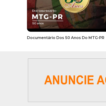
INFORMATIVOS
INFO
EDITAL DE CONVOCAÇÃO Nº
COMUN
002/2026 - PROCESSO DE
Inscriç
SELEÇÃO DE EMPRESA PARA
Classi
PRESTAÇÃO DE SERVIÇOS DE
Que Oc
MARKETING E COMUNICAÇÃO
07 De
VÍDEOS