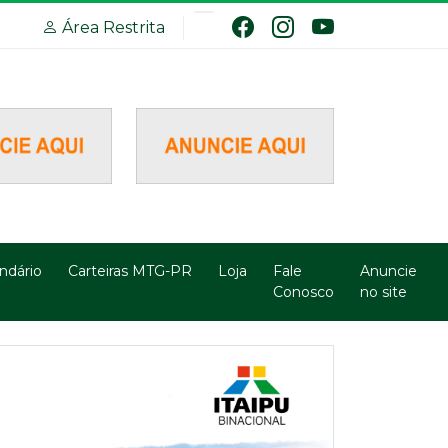
Área Restrita
ndário
Carteiras MTG-PR
Loja
Fale
Anuncie
Conosco
no site