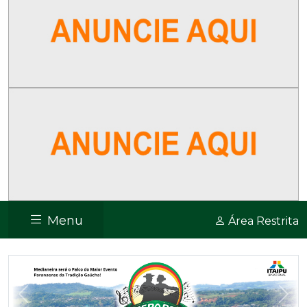
Menu
Área Restrita
Previous
Nex