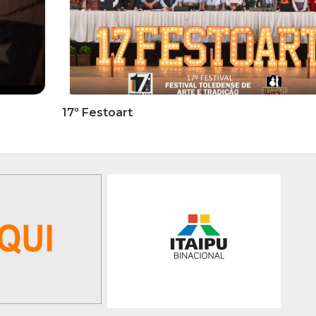
RMATIVOS
INFORMATIVOS
ICADO OFICIAL -
EDITAL 3/2026 – ABERTURA
ões Para A 1ª Etapa
INSCRIÇÕES 1ª ETAPA
ficatória Do 35º FEPART,
CLASSIFICATÓRIA DO 35°
orrerá Do Dia 05 Ao Dia
FEPART
 Junho De 2026
GALERIA DE FOTOS