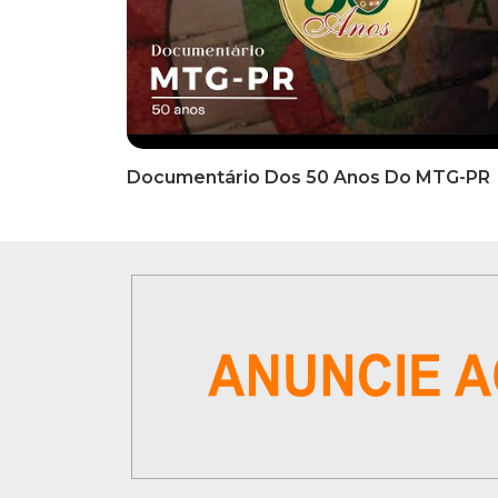
INFORMATIVOS
INFO
EDITAL DE CONVOCAÇÃO Nº
COMUN
002/2026 - PROCESSO DE
Inscriç
SELEÇÃO DE EMPRESA PARA
Classi
PRESTAÇÃO DE SERVIÇOS DE
Que Oc
MARKETING E COMUNICAÇÃO
07 De
VÍDEOS