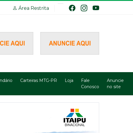
Área Restrita
ndário
Carteiras MTG-PR
Loja
Fale
Anuncie
Conosco
no site