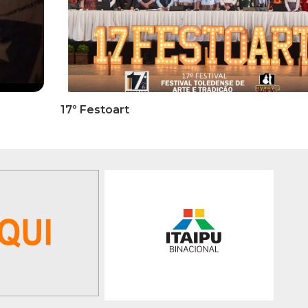
RMATIVOS
INFORMATIVOS
ICADO OFICIAL -
EDITAL 3/2026 – ABERTURA
ões Para A 1ª Etapa
INSCRIÇÕES 1ª ETAPA
ficatória Do 35º FEPART,
CLASSIFICATÓRIA DO 35°
orrerá Do Dia 05 Ao Dia
FEPART
 Junho De 2026
GALERIA DE FOTOS