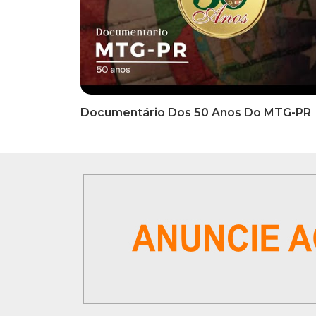
INFORMATIVOS
INFO
EDITAL DE CONVOCAÇÃO Nº
COMUN
002/2026 - PROCESSO DE
Inscriç
SELEÇÃO DE EMPRESA PARA
Classi
PRESTAÇÃO DE SERVIÇOS DE
Que Oc
MARKETING E COMUNICAÇÃO
07 De
VÍDEOS