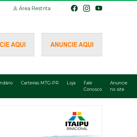
Área Restrita
ndário
Carteiras MTG-PR
Loja
Fale
Anuncie
Conosco
no site