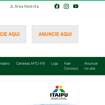
Área Restrita
ndário
Carteiras MTG-PR
Loja
Fale
Anuncie
Conosco
no site