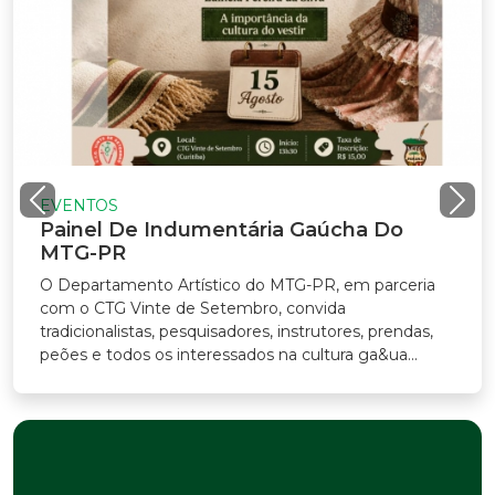
VENTOS
ainel De Indumentária Gaúcha Do
TG-PR
Departamento Artístico do MTG-PR, em parceria
m o CTG Vinte de Setembro, convida
adicionalistas, pesquisadores, instrutores, prendas,
ões e todos os interessados na cultura ga&ua...