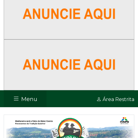
Menu
Área Restrita
Previous
Nex