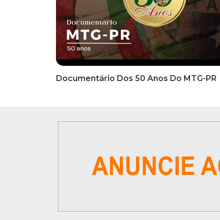
INFORMATIVOS
INFO
EDITAL DE CONVOCAÇÃO Nº
COMUN
002/2026 - PROCESSO DE
Inscriç
SELEÇÃO DE EMPRESA PARA
Classi
PRESTAÇÃO DE SERVIÇOS DE
Que Oc
MARKETING E COMUNICAÇÃO
07 De
VÍDEOS