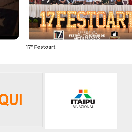
RMATIVOS
INFORMATIVOS
ICADO OFICIAL -
EDITAL 3/2026 – ABERTURA
ões Para A 1ª Etapa
INSCRIÇÕES 1ª ETAPA
ficatória Do 35º FEPART,
CLASSIFICATÓRIA DO 35°
orrerá Do Dia 05 Ao Dia
FEPART
 Junho De 2026
GALERIA DE FOTOS