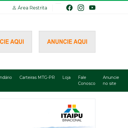
Área Restrita
ndário
Carteiras MTG-PR
Loja
Fale
Anuncie
Conosco
no site