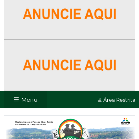
Menu
Área Restrita
Previous
Nex