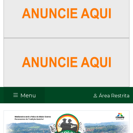
Menu
Área Restrita
Previous
Nex