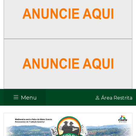
Menu
Área Restrita
Previous
Nex