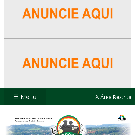
Menu
Área Restrita
Previous
Nex