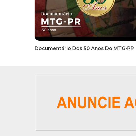
INFORMATIVOS
INFO
EDITAL DE CONVOCAÇÃO Nº
COMUN
002/2026 - PROCESSO DE
Inscriç
SELEÇÃO DE EMPRESA PARA
Classi
PRESTAÇÃO DE SERVIÇOS DE
Que Oc
MARKETING E COMUNICAÇÃO
07 De
VÍDEOS