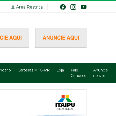
Área Restrita
ndário
Carteiras MTG-PR
Loja
Fale
Anuncie
Conosco
no site