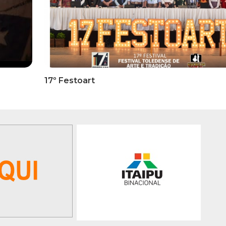
RMATIVOS
INFORMATIVOS
ICADO OFICIAL -
EDITAL 3/2026 – ABERTURA
ões Para A 1ª Etapa
INSCRIÇÕES 1ª ETAPA
ficatória Do 35º FEPART,
CLASSIFICATÓRIA DO 35°
orrerá Do Dia 05 Ao Dia
FEPART
 Junho De 2026
GALERIA DE FOTOS