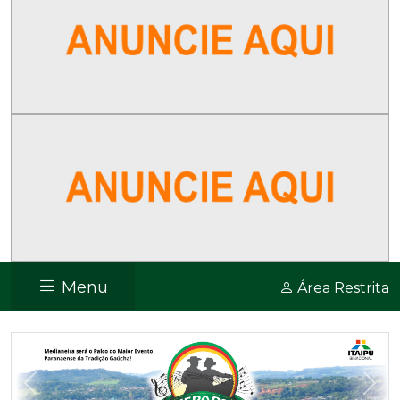
Menu
Área Restrita
Previous
Nex