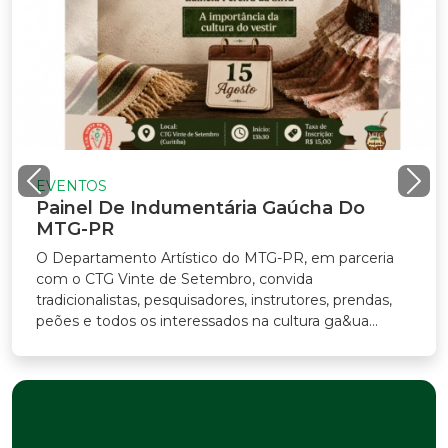
VENTOS
ainel De Indumentária Gaúcha Do
TG-PR
Departamento Artístico do MTG-PR, em parceria
m o CTG Vinte de Setembro, convida
adicionalistas, pesquisadores, instrutores, prendas,
ões e todos os interessados na cultura ga&ua...