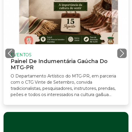
VENTOS
ainel De Indumentária Gaúcha Do
TG-PR
Departamento Artístico do MTG-PR, em parceria
m o CTG Vinte de Setembro, convida
adicionalistas, pesquisadores, instrutores, prendas,
ões e todos os interessados na cultura ga&ua...