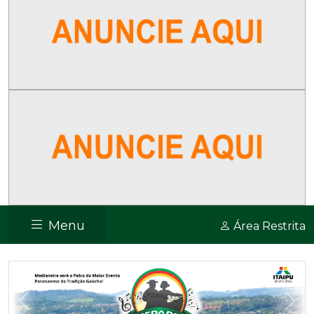
Menu
Área Restrita
Previous
Nex