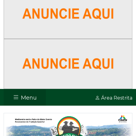
Menu
Área Restrita
Previous
Nex