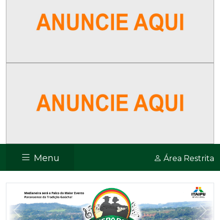
Menu
Área Restrita
Previous
Nex