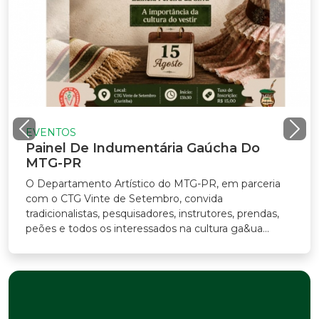
VENTOS
ainel De Indumentária Gaúcha Do
TG-PR
Departamento Artístico do MTG-PR, em parceria
m o CTG Vinte de Setembro, convida
adicionalistas, pesquisadores, instrutores, prendas,
ões e todos os interessados na cultura ga&ua...