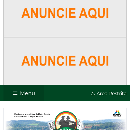
Menu
Área Restrita
Previous
Nex