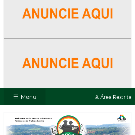
Menu
Área Restrita
Previous
Nex