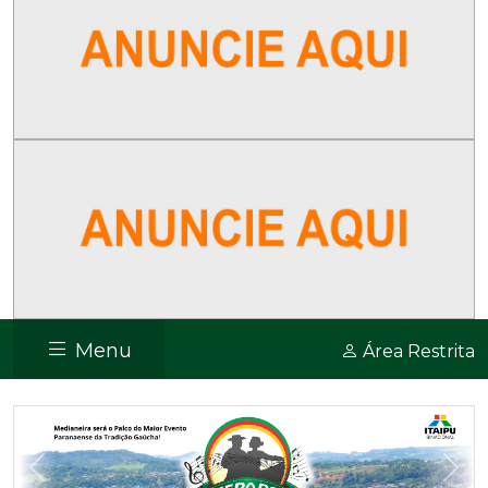
Menu
Área Restrita
Previous
Nex