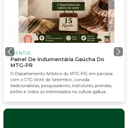
NTOS
nel De Indumentária Gaúcha Do
G-PR
partamento Artístico do MTG-PR, em parceria
o CTG Vinte de Setembro, convida
icionalistas, pesquisadores, instrutores, prendas,
s e todos os interessados na cultura ga&ua...