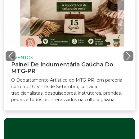
VENTOS
ainel De Indumentária Gaúcha Do
TG-PR
Departamento Artístico do MTG-PR, em parceria
m o CTG Vinte de Setembro, convida
adicionalistas, pesquisadores, instrutores, prendas,
ões e todos os interessados na cultura ga&ua...