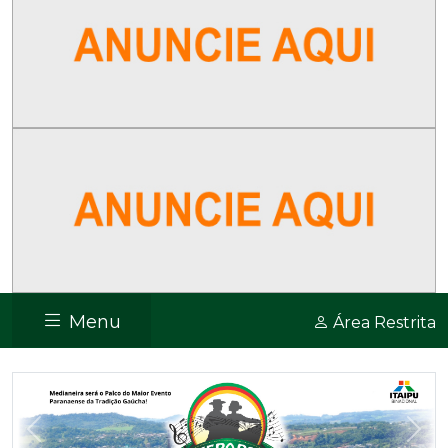
Menu
Área Restrita
Previous
Nex