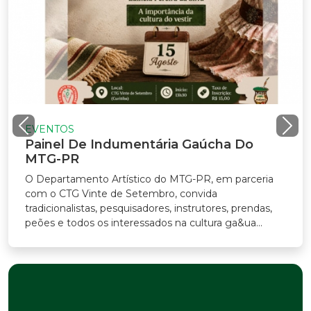
VENTOS
ainel De Indumentária Gaúcha Do
TG-PR
Departamento Artístico do MTG-PR, em parceria
m o CTG Vinte de Setembro, convida
adicionalistas, pesquisadores, instrutores, prendas,
ões e todos os interessados na cultura ga&ua...