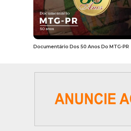
INFORMATIVOS
INFO
EDITAL DE CONVOCAÇÃO Nº
COMUN
002/2026 - PROCESSO DE
Inscriç
SELEÇÃO DE EMPRESA PARA
Classi
PRESTAÇÃO DE SERVIÇOS DE
Que Oc
MARKETING E COMUNICAÇÃO
07 De
VÍDEOS