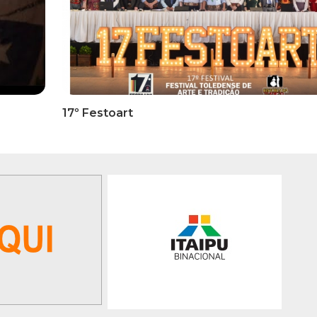
RMATIVOS
INFORMATIVOS
ICADO OFICIAL -
EDITAL 3/2026 – ABERTURA
ões Para A 1ª Etapa
INSCRIÇÕES 1ª ETAPA
ficatória Do 35º FEPART,
CLASSIFICATÓRIA DO 35°
orrerá Do Dia 05 Ao Dia
FEPART
 Junho De 2026
GALERIA DE FOTOS