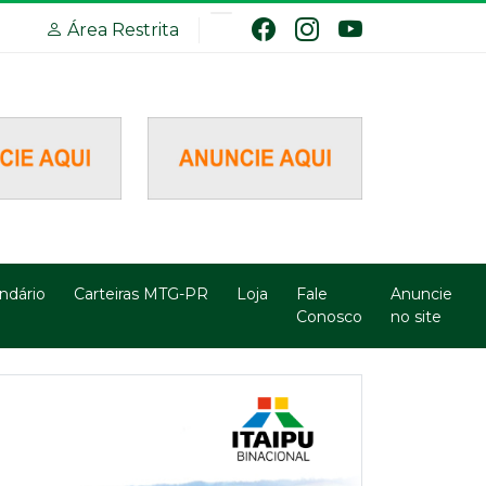
Área Restrita
ndário
Carteiras MTG-PR
Loja
Fale
Anuncie
Conosco
no site