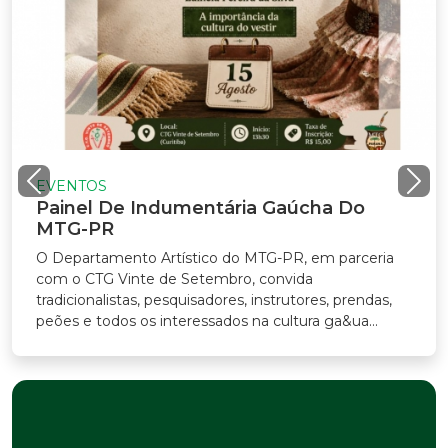
VENTOS
ainel De Indumentária Gaúcha Do
TG-PR
Departamento Artístico do MTG-PR, em parceria
m o CTG Vinte de Setembro, convida
adicionalistas, pesquisadores, instrutores, prendas,
ões e todos os interessados na cultura ga&ua...