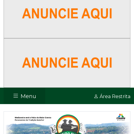
Menu
Área Restrita
Previous
Nex