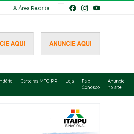
Área Restrita
ndário
Carteiras MTG-PR
Loja
Fale
Anuncie
Conosco
no site