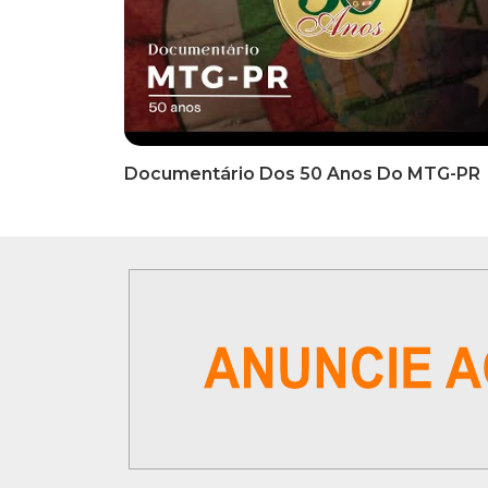
INFORMATIVOS
INFO
EDITAL DE CONVOCAÇÃO Nº
COMUN
002/2026 - PROCESSO DE
Inscriç
SELEÇÃO DE EMPRESA PARA
Classi
PRESTAÇÃO DE SERVIÇOS DE
Que Oc
MARKETING E COMUNICAÇÃO
07 De
VÍDEOS