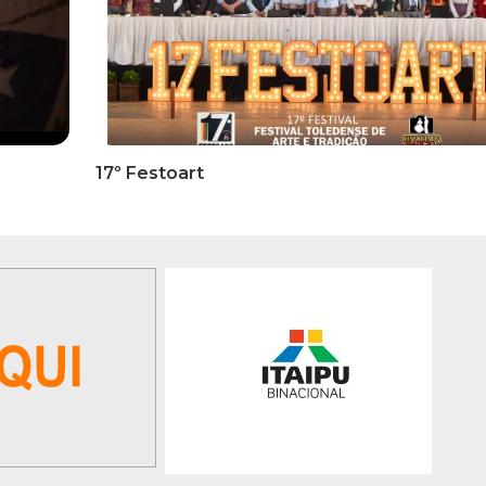
RMATIVOS
INFORMATIVOS
ICADO OFICIAL -
EDITAL 3/2026 – ABERTURA
ões Para A 1ª Etapa
INSCRIÇÕES 1ª ETAPA
ficatória Do 35º FEPART,
CLASSIFICATÓRIA DO 35°
orrerá Do Dia 05 Ao Dia
FEPART
 Junho De 2026
GALERIA DE FOTOS