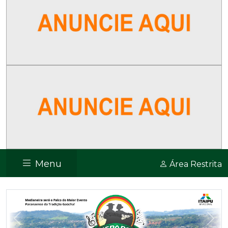
Menu
Área Restrita
Previous
Nex