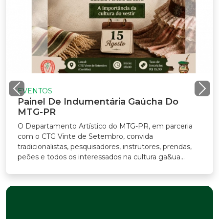
VENTOS
ainel De Indumentária Gaúcha Do
TG-PR
Departamento Artístico do MTG-PR, em parceria
m o CTG Vinte de Setembro, convida
adicionalistas, pesquisadores, instrutores, prendas,
ões e todos os interessados na cultura ga&ua...