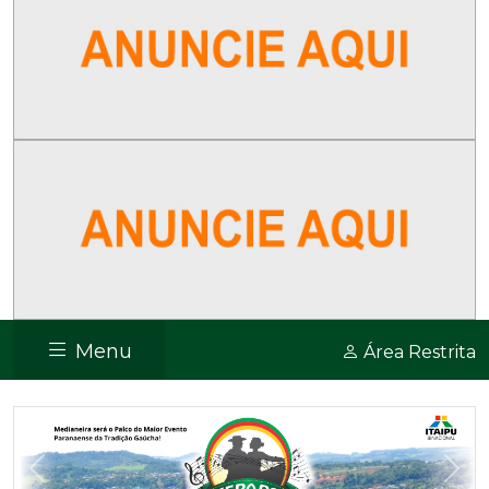
Menu
Área Restrita
Previous
Nex