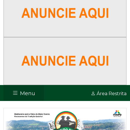
Menu
Área Restrita
Previous
Nex