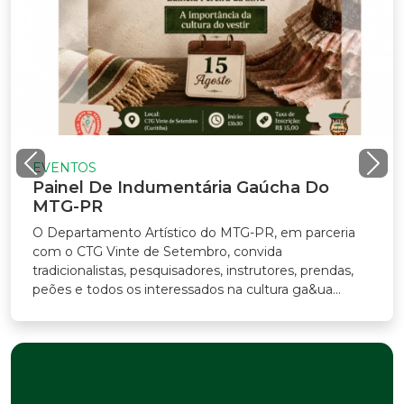
VENTOS
ainel De Indumentária Gaúcha Do
TG-PR
Departamento Artístico do MTG-PR, em parceria
m o CTG Vinte de Setembro, convida
adicionalistas, pesquisadores, instrutores, prendas,
ões e todos os interessados na cultura ga&ua...