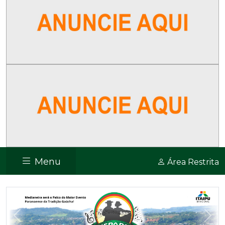
Menu
Área Restrita
Previous
Nex