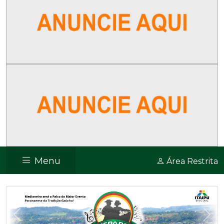
Menu
Área Restrita
Previous
Nex