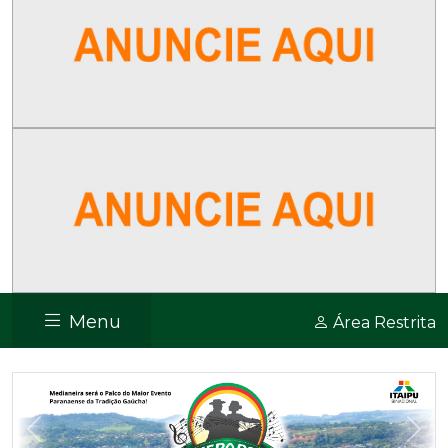
Menu
Área Restrita
Previous
Nex