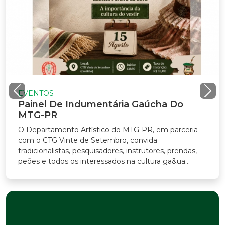
VENTOS
ainel De Indumentária Gaúcha Do
TG-PR
Departamento Artístico do MTG-PR, em parceria
m o CTG Vinte de Setembro, convida
adicionalistas, pesquisadores, instrutores, prendas,
ões e todos os interessados na cultura ga&ua...