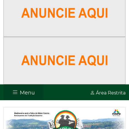
Menu
Área Restrita
Previous
Nex