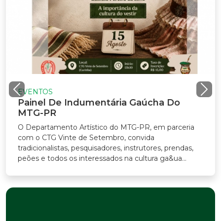
VENTOS
ainel De Indumentária Gaúcha Do
TG-PR
Departamento Artístico do MTG-PR, em parceria
m o CTG Vinte de Setembro, convida
adicionalistas, pesquisadores, instrutores, prendas,
ões e todos os interessados na cultura ga&ua...