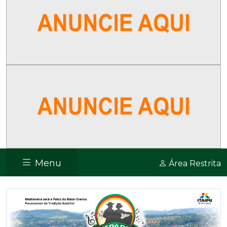
Menu
Área Restrita
Previous
Nex