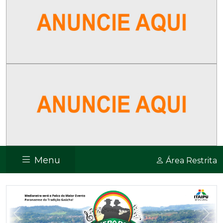
Menu
Área Restrita
Previous
Nex