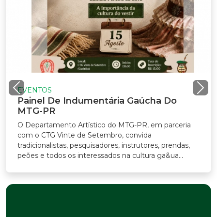
VENTOS
ainel De Indumentária Gaúcha Do
TG-PR
Departamento Artístico do MTG-PR, em parceria
m o CTG Vinte de Setembro, convida
adicionalistas, pesquisadores, instrutores, prendas,
ões e todos os interessados na cultura ga&ua...