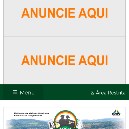
Menu
Área Restrita
Previous
Nex