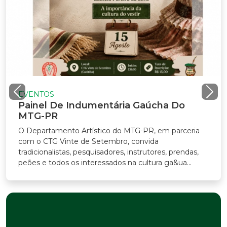
VENTOS
ainel De Indumentária Gaúcha Do
TG-PR
Departamento Artístico do MTG-PR, em parceria
m o CTG Vinte de Setembro, convida
adicionalistas, pesquisadores, instrutores, prendas,
ões e todos os interessados na cultura ga&ua...