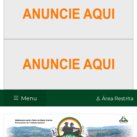
Menu
Área Restrita
Previous
Nex